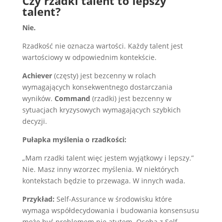
Czy rzadki talent to lepszy
talent?
Nie.
Rzadkość nie oznacza wartości. Każdy talent jest
wartościowy w odpowiednim kontekście.
Achiever
(częsty) jest bezcenny w rolach
wymagających konsekwentnego dostarczania
wyników.
Command
(rzadki) jest bezcenny w
sytuacjach kryzysowych wymagających szybkich
decyzji.
Pułapka myślenia o rzadkości:
„Mam rzadki talent więc jestem wyjątkowy i lepszy.”
Nie. Masz inny wzorzec myślenia. W niektórych
kontekstach będzie to przewaga. W innych wada.
Przykład:
Self-Assurance w środowisku które
wymaga współdecydowania i budowania konsensusu
może być problemem nie atutem. Osoba z Self-