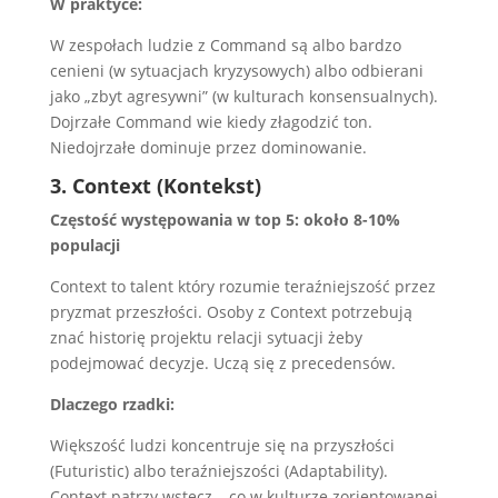
W praktyce:
W zespołach ludzie z Command są albo bardzo
cenieni (w sytuacjach kryzysowych) albo odbierani
jako „zbyt agresywni” (w kulturach konsensualnych).
Dojrzałe Command wie kiedy złagodzić ton.
Niedojrzałe dominuje przez dominowanie.
3. Context (Kontekst)
Częstość występowania w top 5: około 8-10%
populacji
Context to talent który rozumie teraźniejszość przez
pryzmat przeszłości. Osoby z Context potrzebują
znać historię projektu relacji sytuacji żeby
podejmować decyzje. Uczą się z precedensów.
Dlaczego rzadki:
Większość ludzi koncentruje się na przyszłości
(Futuristic) albo teraźniejszości (Adaptability).
Context patrzy wstecz – co w kulturze zorientowanej