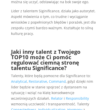
można się uczyć, odstawiając na bok swoje ego.
Lider z talentem Siginificance, działa jako autorytet.
Aspekt mówienia o tym, co trudne i wyciąganie
wniosków z popełnionych błędów i porażek, jest dla
zespołu czymś bardzo ważnym. Kształtuje to silną
kulturę pracy.
Jaki inny talent z Twojego
TOP10 może Ci pomóc
regulować ciemną stronę
talentu Significance?
Talenty, które będą pomocne dla Significance to:
Analytical
,
Restorative
,
Command
, gdyż dzięki nim
lider będzie w stanie spojrzeć z dystansem na
sytuację i wziąć na klatę konsekwencje
wcześniejszych działań.
Relator
i
Responsibility
wzmocnią uczciwość i transparentność. Talenty
Connectedness
,
Individualization
,
Harmony
z