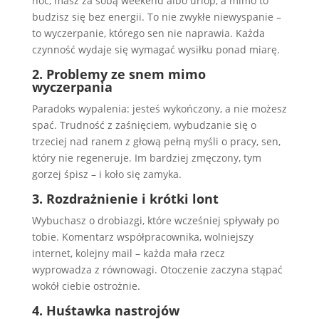
noc, masz za sobą weekend albo urlop, a mimo to
budzisz się bez energii. To nie zwykłe niewyspanie –
to wyczerpanie, którego sen nie naprawia. Każda
czynność wydaje się wymagać wysiłku ponad miarę.
2. Problemy ze snem mimo
wyczerpania
Paradoks wypalenia: jesteś wykończony, a nie możesz
spać. Trudność z zaśnięciem, wybudzanie się o
trzeciej nad ranem z głową pełną myśli o pracy, sen,
który nie regeneruje. Im bardziej zmęczony, tym
gorzej śpisz – i koło się zamyka.
3. Rozdrażnienie i krótki lont
Wybuchasz o drobiazgi, które wcześniej spływały po
tobie. Komentarz współpracownika, wolniejszy
internet, kolejny mail – każda mała rzecz
wyprowadza z równowagi. Otoczenie zaczyna stąpać
wokół ciebie ostrożnie.
4. Huśtawka nastrojów