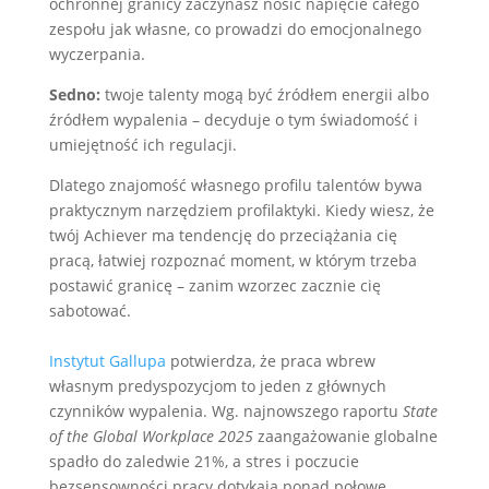
ochronnej granicy zaczynasz nosić napięcie całego
zespołu jak własne, co prowadzi do emocjonalnego
wyczerpania.
Sedno:
twoje talenty mogą być źródłem energii albo
źródłem wypalenia – decyduje o tym świadomość i
umiejętność ich regulacji.
Dlatego znajomość własnego profilu talentów bywa
praktycznym narzędziem profilaktyki. Kiedy wiesz, że
twój Achiever ma tendencję do przeciążania cię
pracą, łatwiej rozpoznać moment, w którym trzeba
postawić granicę – zanim wzorzec zacznie cię
sabotować.
Instytut Gallupa
potwierdza, że praca wbrew
własnym predyspozycjom to jeden z głównych
czynników wypalenia. Wg. najnowszego raportu
State
of the Global Workplace 2025
zaangażowanie globalne
spadło do zaledwie 21%, a stres i poczucie
bezsensowności pracy dotykają ponad połowę