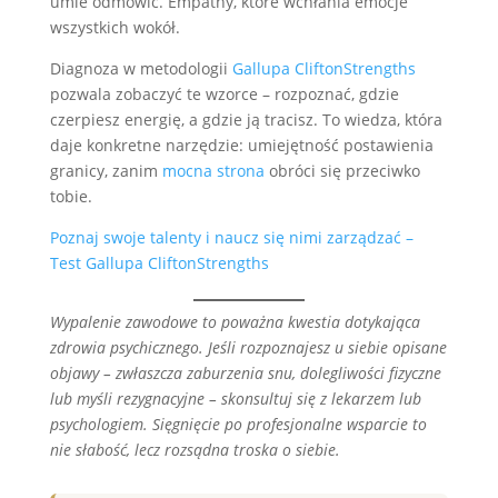
umie odmówić. Empathy, które wchłania emocje
wszystkich wokół.
Diagnoza w metodologii
Gallupa CliftonStrengths
pozwala zobaczyć te wzorce – rozpoznać, gdzie
czerpiesz energię, a gdzie ją tracisz. To wiedza, która
daje konkretne narzędzie: umiejętność postawienia
granicy, zanim
mocna strona
obróci się przeciwko
tobie.
Poznaj swoje talenty i naucz się nimi zarządzać –
Test Gallupa CliftonStrengths
Wypalenie zawodowe to poważna kwestia dotykająca
zdrowia psychicznego. Jeśli rozpoznajesz u siebie opisane
objawy – zwłaszcza zaburzenia snu, dolegliwości fizyczne
lub myśli rezygnacyjne – skonsultuj się z lekarzem lub
psychologiem. Sięgnięcie po profesjonalne wsparcie to
nie słabość, lecz rozsądna troska o siebie.